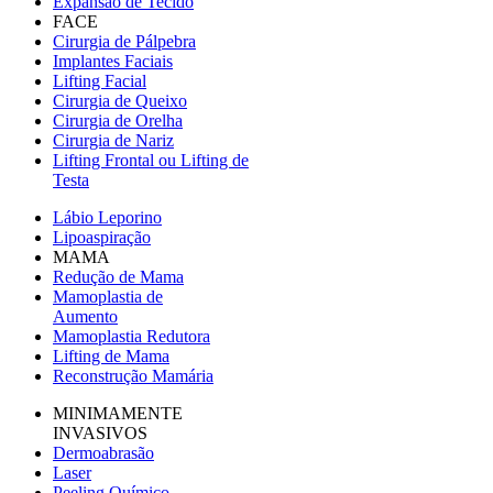
Expansão de Tecido
FACE
Cirurgia de Pálpebra
Implantes Faciais
Lifting Facial
Cirurgia de Queixo
Cirurgia de Orelha
Cirurgia de Nariz
Lifting Frontal ou Lifting de
Testa
Lábio Leporino
Lipoaspiração
MAMA
Redução de Mama
Mamoplastia de
Aumento
Mamoplastia Redutora
Lifting de Mama
Reconstrução Mamária
MINIMAMENTE
INVASIVOS
Dermoabrasão
Laser
Peeling Químico