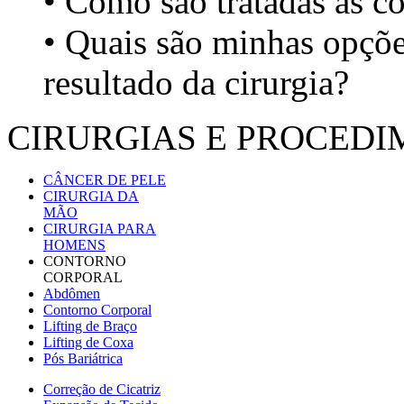
• Como são tratadas as c
• Quais são minhas opções
resultado da cirurgia?
CIRURGIAS E PROCED
CÂNCER DE PELE
CIRURGIA DA
MÃO
CIRURGIA PARA
HOMENS
CONTORNO
CORPORAL
Abdômen
Contorno Corporal
Lifting de Braço
Lifting de Coxa
Pós Bariátrica
Correção de Cicatriz