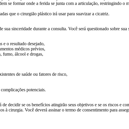
 se formar onde a ferida se junta com a articulação, restringindo o m
das que o cirurgião plástico irá usar para suavizar a cicatriz.
sua sinceridade durante a consulta. Você será questionado sobre sua sa
as e o resultado desejado,
tamentos médicos prévios,
, fumo, álcool e drogas,
xistentes de saúde ou fatores de risco,
u complicações potenciais.
de decidir se os benefícios atingirão seus objetivos e se os riscos e com
ciados à cirurgia. Você deverá assinar o termo de consentimento para a