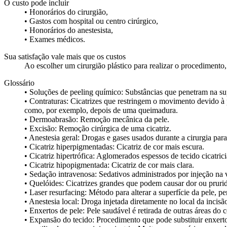
O custo pode incluir
• Honorários do cirurgião,
• Gastos com hospital ou centro cirúrgico,
• Honorários do anestesista,
• Exames médicos.
Sua satisfação vale mais que os custos
Ao escolher um cirurgião plástico para realizar o procedimento,
Glossário
• Soluções de peeling químico: Substâncias que penetram na supe
• Contraturas: Cicatrizes que restringem o movimento devido à 
como, por exemplo, depois de uma queimadura.
• Dermoabrasão: Remoção mecânica da pele.
• Excisão: Remoção cirúrgica de uma cicatriz.
• Anestesia geral: Drogas e gases usados durante a cirurgia para 
• Cicatriz hiperpigmentadas: Cicatriz de cor mais escura.
• Cicatriz hipertrófica: Aglomerados espessos de tecido cicatric
• Cicatriz hipopigmentada: Cicatriz de cor mais clara.
• Sedação intravenosa: Sedativos administrados por injeção na v
• Quelóides: Cicatrizes grandes que podem causar dor ou pruri
• Laser resurfacing: Método para alterar a superfície da pele, p
• Anestesia local: Droga injetada diretamente no local da incisão 
• Enxertos de pele: Pele saudável é retirada de outras áreas do 
• Expansão do tecido: Procedimento que pode substituir enxertos