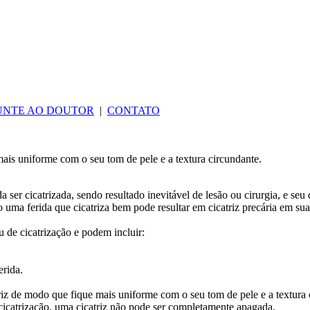
UNTE AO DOUTOR
|
CONTATO
 mais uniforme com o seu tom de pele e a textura circundante.
a ser cicatrizada, sendo resultado inevitável de lesão ou cirurgia, e s
 uma ferida que cicatriza bem pode resultar em cicatriz precária em sua
 de cicatrização e podem incluir:
erida.
atriz de modo que fique mais uniforme com o seu tom de pele e a textura 
cicatrização, uma cicatriz não pode ser completamente apagada.