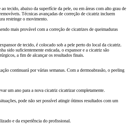
o tecido, abaixo da superfície da pele, ou em áreas com alto grau de
removíveis. Técnicas avançadas de correção de cicatriz incluem
tura restringe o movimento.
, sendo mais provável com a correção de cicatrizes de queimaduras
pansor de tecido, é colocado sob a pele perto do local da cicatriz.
a sido suficientemente esticada, o expansor e a cicatriz são
úrgicos, a fim de alcançar os resultados finais.
rização continuará por várias semanas. Com a dermoabrasão, o peeling
evar um ano para a nova cicatriz cicatrizar completamente.
situações, pode não ser possível atingir ótimos resultados com um
zado e da experiência do profissional.