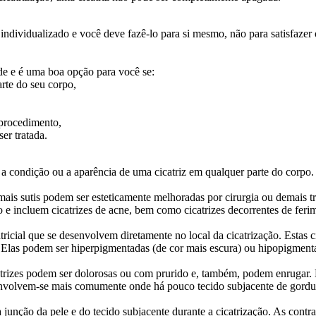
individualizado e você deve fazê-lo para si mesmo, não para satisfazer 
de e é uma boa opção para você se:
rte do seu corpo,
 procedimento,
er tratada.
ar a condição ou a aparência de uma cicatriz em qualquer parte do corpo. 
 mais sutis podem ser esteticamente melhoradas por cirurgia ou demais t
 e incluem cicatrizes de acne, bem como cicatrizes decorrentes de ferime
tricial que se desenvolvem diretamente no local da cicatrização. Estas ci
 Elas podem ser hiperpigmentadas (de cor mais escura) ou hipopigmenta
icatrizes podem ser dolorosas ou com prurido e, também, podem enrugar.
envolvem-se mais comumente onde há pouco tecido subjacente de gordur
 junção da pele e do tecido subjacente durante a cicatrização. As cont