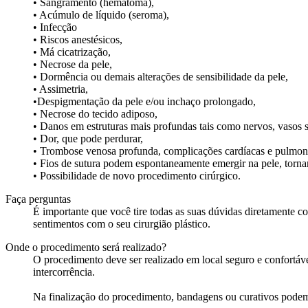
• Sangramento (hematoma),
• Acúmulo de líquido (seroma),
• Infecção
• Riscos anestésicos,
• Má cicatrização,
• Necrose da pele,
• Dormência ou demais alterações de sensibilidade da pele,
• Assimetria,
•Despigmentação da pele e/ou inchaço prolongado,
• Necrose do tecido adiposo,
• Danos em estruturas mais profundas tais como nervos, vasos
• Dor, que pode perdurar,
• Trombose venosa profunda, complicações cardíacas e pulmon
• Fios de sutura podem espontaneamente emergir na pele, tornan
• Possibilidade de novo procedimento cirúrgico.
Faça perguntas
É importante que você tire todas as suas dúvidas diretamente co
sentimentos com o seu cirurgião plástico.
Onde o procedimento será realizado?
O procedimento deve ser realizado em local seguro e confortáve
intercorrência.
Na finalização do procedimento, bandagens ou curativos podem s