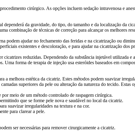
procedimento cirúrgico. As opções incluem sedação intravenosa e anes
al dependerá da gravidade, do tipo, do tamanho e da localização da ci
r uma combinação de técnicas de correção para alcançar os melhores res
rna podem ajudar no fechamento das feridas e na cicatrização ou diminu
perficiais existentes e descoloração, e para ajudar na cicatrização dos p
r cicatrizes reduzidas. Dependendo da substância injetável utilizada e 
dos. Uma forma de terapia de injeção usa esteróides baseados em compos
ra a melhora estética da cicatriz. Estes métodos podem suavizar irregul
camadas superiores da pele ou alteração da natureza do tecido. Estas o
le por meio de um método controlado de raspagem cirúrgica.
 permitindo que se forme pele nova e saudável no local da cicatriz.
ra suavizar irregularidades na textura e na cor.
nte para clarear a pele.
podem ser necessárias para remover cirurgicamente a cicatriz.