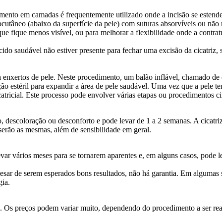
to em camadas é frequentemente utilizado onde a incisão se estende a
utâneo (abaixo da superfície da pele) com suturas absorvíveis ou não 
ue fique menos visível, ou para melhorar a flexibilidade onde a contra
ecido saudável não estiver presente para fechar uma excisão da cicatriz
enxertos de pele. Neste procedimento, um balão inflável, chamado de ex
 estéril para expandir a área de pele saudável. Uma vez que a pele tenh
catricial. Este processo pode envolver várias etapas ou procedimentos cir
ado, descoloração ou desconforto e pode levar de 1 a 2 semanas. A cicat
 serão as mesmas, além de sensibilidade em geral.
levar vários meses para se tornarem aparentes e, em alguns casos, pode l
pesar de serem esperados bons resultados, não há garantia. Em algumas 
gia.
 Os preços podem variar muito, dependendo do procedimento a ser reali