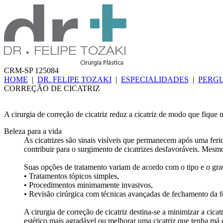
CRM-SP 125084
HOME
|
DR. FELIPE TOZAKI
|
ESPECIALIDADES
|
PERG
CORREÇÃO DE CICATRIZ
A cirurgia de correção de cicatriz reduz a cicatriz de modo que fique
Beleza para a vida
As cicatrizes são sinais visíveis que permanecem após uma ferid
contribuir para o surgimento de cicatrizes desfavoráveis. Mesmo
Suas opções de tratamento variam de acordo com o tipo e o grau
• Tratamentos tópicos simples,
• Procedimentos minimamente invasivos,
• Revisão cirúrgica com técnicas avançadas de fechamento da f
A cirurgia de correção de cicatriz destina-se a minimizar a cic
estético mais agradável ou melhorar uma cicatriz que tenha má 