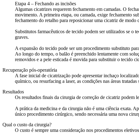
Etapa 4 – Fechando as incisões
Algumas cicatrizes requerem fechamento em camadas. O fechamen
movimento. A primeira etapa, ou camada, exige fechamento subc
fechamento do retalho para reposicionar uma cicatriz de modo q
Substitutos farmacêuticos de tecido podem ser utilizados se o t
graves.
A expansão do tecido pode ser um procedimento substituto para 
Ao longo do tempo, o balão é preenchido lentamente com solução
removidos e a pele esticada é movida para substituir o tecido ci
Recuperação pós-operatória
A fase inicial de cicatrização pode apresentar inchaço localiz
químico, ou resurfacing a laser, as condições nas áreas tratadas
Resultados
Os resultados finais da cirurgia de correção de cicatriz podem 
A prática da medicina e da cirurgia não é uma ciência exata. A
único procedimento cirúrgico, sendo necessária uma nova cirur
Qual o custo da cirurgia?
O custo é sempre uma consideração nos procedimentos eletivos.