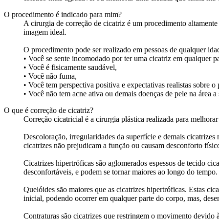
O procedimento é indicado para mim?
A cirurgia de correção de cicatriz é um procedimento altamente 
imagem ideal.
O procedimento pode ser realizado em pessoas de qualquer ida
• Você se sente incomodado por ter uma cicatriz em qualquer pa
• Você é fisicamente saudável,
• Você não fuma,
• Você tem perspectiva positiva e expectativas realistas sobre o
• Você não tem acne ativa ou demais doenças de pele na área a s
O que é correção de cicatriz?
Correção cicatricial é a cirurgia plástica realizada para melhor
Descoloração, irregularidades da superfície e demais cicatrizes
cicatrizes não prejudicam a função ou causam desconforto físico
Cicatrizes hipertróficas são aglomerados espessos de tecido cica
desconfortáveis, e podem se tornar maiores ao longo do tempo.
Quelóides são maiores que as cicatrizes hipertróficas. Estas c
inicial, podendo ocorrer em qualquer parte do corpo, mas, des
Contraturas são cicatrizes que restringem o movimento devido à