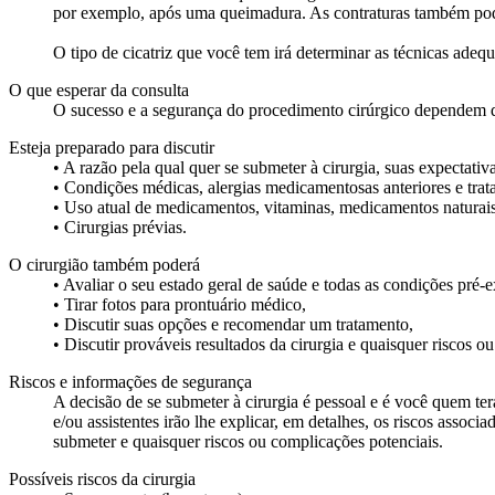
por exemplo, após uma queimadura. As contraturas também podem
O tipo de cicatriz que você tem irá determinar as técnicas adequa
O que esperar da consulta
O sucesso e a segurança do procedimento cirúrgico dependem de 
Esteja preparado para discutir
• A razão pela qual quer se submeter à cirurgia, suas expectativ
• Condições médicas, alergias medicamentosas anteriores e tra
• Uso atual de medicamentos, vitaminas, medicamentos naturais
• Cirurgias prévias.
O cirurgião também poderá
• Avaliar o seu estado geral de saúde e todas as condições pré-e
• Tirar fotos para prontuário médico,
• Discutir suas opções e recomendar um tratamento,
• Discutir prováveis resultados da cirurgia e quaisquer riscos o
Riscos e informações de segurança
A decisão de se submeter à cirurgia é pessoal e é você quem terá 
e/ou assistentes irão lhe explicar, em detalhes, os riscos asso
submeter e quaisquer riscos ou complicações potenciais.
Possíveis riscos da cirurgia