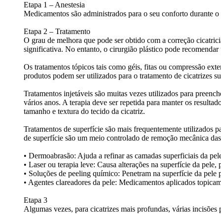
Etapa 1 – Anestesia
Medicamentos são administrados para o seu conforto durante o 
Etapa 2 – Tratamento
O grau de melhora que pode ser obtido com a correção cicatrici
significativa. No entanto, o cirurgião plástico pode recomenda
Os tratamentos tópicos tais como géis, fitas ou compressão exte
produtos podem ser utilizados para o tratamento de cicatrizes su
Tratamentos injetáveis são muitas vezes utilizados para preenche
vários anos. A terapia deve ser repetida para manter os resulta
tamanho e textura do tecido da cicatriz.
Tratamentos de superfície são mais frequentemente utilizados pa
de superfície são um meio controlado de remoção mecânica das 
• Dermoabrasão: Ajuda a refinar as camadas superficiais da pe
• Laser ou terapia leve: Causa alterações na superfície da pele,
• Soluções de peeling químico: Penetram na superfície da pele pa
• Agentes clareadores da pele: Medicamentos aplicados topicame
Etapa 3
Algumas vezes, para cicatrizes mais profundas, várias incisões 